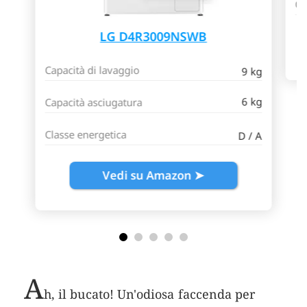
Cl
LG D4R3009NSWB
Capacità di lavaggio
9 kg
6 kg
Capacità asciugatura
Classe energetica
D / A
Vedi su Amazon ➤
A
h, il bucato! Un'odiosa faccenda per