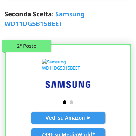
Seconda Scelta:
Samsung
WD11DG5B15BEET
2° Posto
Vedi su Amazon ➤
799€ su MediaWorld*