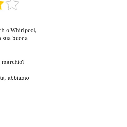
sch o Whirlpool,
a sua buona
ro marchio?
ità, abbiamo