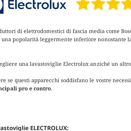
oduttori di elettrodomestici di fascia media come Bo
 una popolarità leggermente inferiore nonostante l
egliere una lavastoviglie Electrolux anziché un alt
ere se questi apparecchi soddisfano le vostre necess
ncipali pro e contro
.
vastoviglie ELECTROLUX: